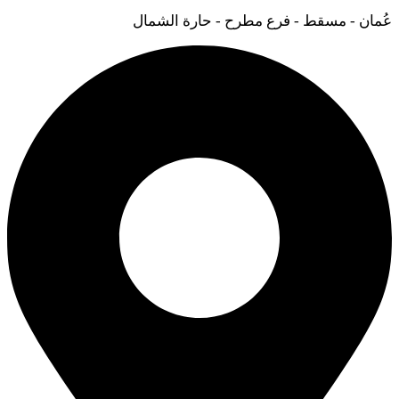
عُمان - مسقط - فرع مطرح - حارة الشمال