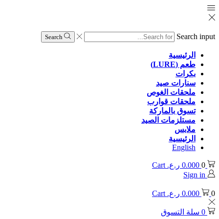
Search input
Search
الرئيسية
طعم (LURE)
بكرات
سنارات صيد
ملحقات الغوص
ملحقات قوارب
تسوق بالماركة
مستلزمات الصيد
ملابس
الرئيسية
English
0
0.000
ر.ع.
Cart
Sign in
0
0.000
ر.ع.
Cart
0
سلة التسوق