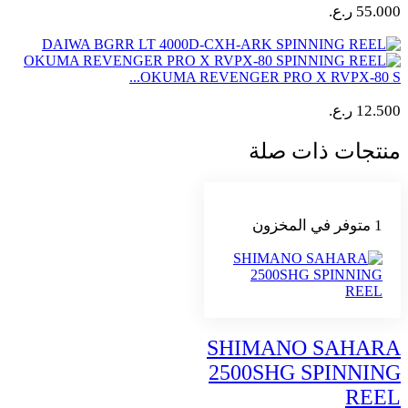
55.000
ر.ع.
OKUMA REVENGER PRO X RVPX-80 S...
12.500
ر.ع.
منتجات ذات صلة
1 متوفر في المخزون
SHIMANO SAHARA
2500SHG SPINNING
REEL