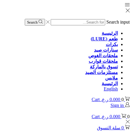
Search input
Search
الرئيسية
طعم (LURE)
بكرات
سنارات صيد
ملحقات الغوص
ملحقات قوارب
تسوق بالماركة
مستلزمات الصيد
ملابس
الرئيسية
English
0
0.000
ر.ع.
Cart
Sign in
0
0.000
ر.ع.
Cart
0
سلة التسوق