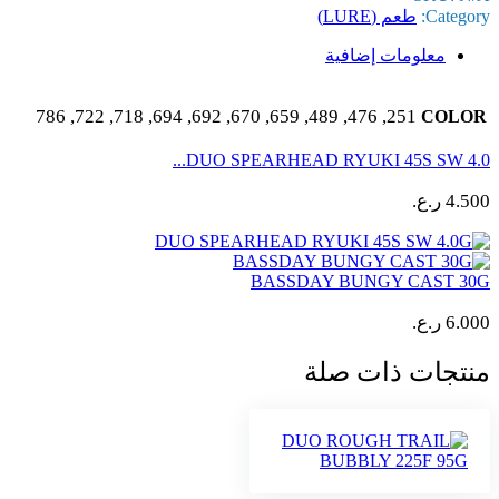
Category:
طعم (LURE)
معلومات إضافية
251, 476, 489, 659, 670, 692, 694, 718, 722, 786
COLOR
DUO SPEARHEAD RYUKI 45S SW 4.0...
4.500
ر.ع.
BASSDAY BUNGY CAST 30G
6.000
ر.ع.
منتجات ذات صلة