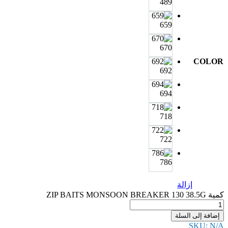
489
659
670
COLOR
692
694
718
722
786
إزالة
كمية ZIP BAITS MONSOON BREAKER 130 38.5G
إضافة إلى السلة
SKU:
N/A