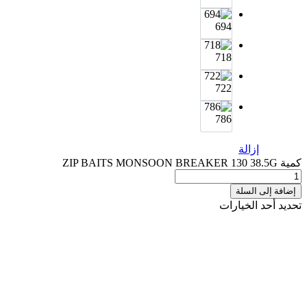
694
718
722
786
إزالة
كمية ZIP BAITS MONSOON BREAKER 130 38.5G
إضافة إلى السلة
تحديد أحد الخيارات