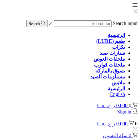
Search input
Search
الرئيسية
طعم (LURE)
بكرات
سنارات صيد
ملحقات الغوص
ملحقات قوارب
تسوق بالماركة
مستلزمات الصيد
ملابس
الرئيسية
English
0
0.000
ر.ع.
Cart
Sign in
0
0.000
ر.ع.
Cart
0
سلة التسوق